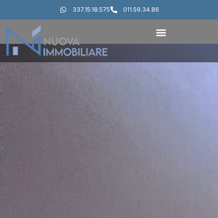
337.15.18.575
011.59.34.86