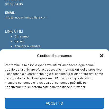
011.59.34.86
EMAIL:
info@nuova-immobiliare.com
LINK UTILI
Chi siamo
Servizi
Annunci in vendita
Annunci in affitto
Gestisci il consenso
Contatti
Per fornire le migliori esperienze, utilizziamo tecnologie come i
SEGUICI SUI SOCIAL
cookie per archiviare e/o accedere alle informazioni del dispositivo.
Il consenso a queste tecnologie ci consentirà di elaborare dati come
il comportamento di navigazione o ID univoci su questo sito. Il
mancato consenso o la revoca del consenso può influire
negativamente su determinate caratteristiche e funzioni.
CI TROVI ANCHE SU:
ACCETTO