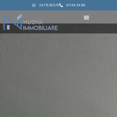
337.15.18.575
011.59.34.86