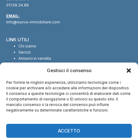
011.59.34.86
EMAIL:
info@nuova-immobiliare.com
LINK UTILI
Chi siamo
Servizi
Annunci in vendita
Annunci in affitto
Gestisci il consenso
Contatti
Per fornire le migliori esperienze, utilizziamo tecnologie come i
SEGUICI SUI SOCIAL
cookie per archiviare e/o accedere alle informazioni del dispositivo.
Il consenso a queste tecnologie ci consentirà di elaborare dati come
il comportamento di navigazione o ID univoci su questo sito. Il
mancato consenso o la revoca del consenso può influire
negativamente su determinate caratteristiche e funzioni.
CI TROVI ANCHE SU:
ACCETTO