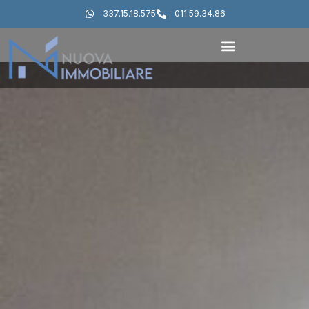
337.15.18.575
011.59.34.86