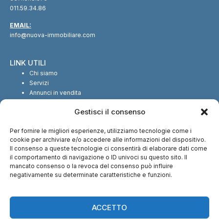
011.59.34.86
EMAIL:
info@nuova-immobiliare.com
LINK UTILI
Chi siamo
Servizi
Annunci in vendita
Annunci in affitto
Gestisci il consenso
Contatti
Per fornire le migliori esperienze, utilizziamo tecnologie come i
SEGUICI SUI SOCIAL
cookie per archiviare e/o accedere alle informazioni del dispositivo.
Il consenso a queste tecnologie ci consentirà di elaborare dati come
il comportamento di navigazione o ID univoci su questo sito. Il
mancato consenso o la revoca del consenso può influire
negativamente su determinate caratteristiche e funzioni.
CI TROVI ANCHE SU:
ACCETTO