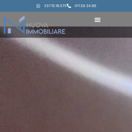
337.15.18.575
011.59.34.86