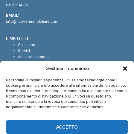
011.59.34.86
EMAIL:
info@nuova-immobiliare.com
LINK UTILI
Chi siamo
Servizi
Annunci in vendita
Annunci in affitto
Gestisci il consenso
Contatti
Per fornire le migliori esperienze, utilizziamo tecnologie come i
SEGUICI SUI SOCIAL
cookie per archiviare e/o accedere alle informazioni del dispositivo.
Il consenso a queste tecnologie ci consentirà di elaborare dati come
il comportamento di navigazione o ID univoci su questo sito. Il
mancato consenso o la revoca del consenso può influire
negativamente su determinate caratteristiche e funzioni.
CI TROVI ANCHE SU:
ACCETTO