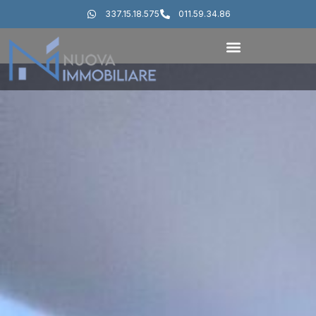
337.15.18.575
011.59.34.86