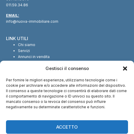
011.59.34.86
EMAIL:
info@nuova-immobiliare.com
LINK UTILI
Chi siamo
Servizi
Annunci in vendita
Annunci in affitto
Gestisci il consenso
Contatti
Per fornire le migliori esperienze, utilizziamo tecnologie come i
SEGUICI SUI SOCIAL
cookie per archiviare e/o accedere alle informazioni del dispositivo.
Il consenso a queste tecnologie ci consentirà di elaborare dati come
il comportamento di navigazione o ID univoci su questo sito. Il
mancato consenso o la revoca del consenso può influire
negativamente su determinate caratteristiche e funzioni.
CI TROVI ANCHE SU:
ACCETTO