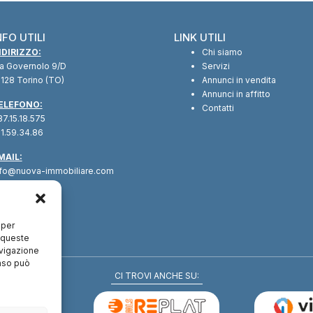
NFO UTILI
LINK UTILI
NDIRIZZO:
Chi siamo
ia Governolo 9/D
Servizi
128 Torino (TO)
Annunci in vendita
Annunci in affitto
ELEFONO:
Contatti
7.15.18.575
1.59.34.86
MAIL:
nfo@nuova-immobiliare.com
 per
a queste
avigazione
enso può
CI TROVI ANCHE SU: