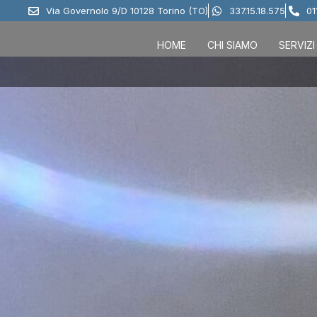
Via Governolo 9/D 10128 Torino (TO)
337.15.18.575
01
HOME
CHI SIAMO
SERVIZI