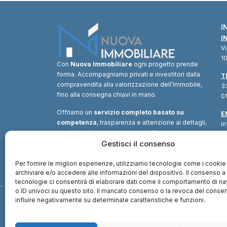
I
I
V
10
Con
Nuova Immobiliare
ogni progetto prende
forma. Accompagniamo privati e investitori dalla
T
compravendita alla valorizzazione dell’immobile,
33
fino alla consegna chiavi in mano.
01
Offriamo un
servizio completo basato su
E
competenza
, trasparenza e attenzione ai dettagli,
i
combinando consulenza immobiliare, supporto
tecnico e soluzioni finanziarie.
Gestisci il consenso
Un unico
interlocutore
per trasformare ogni opportunità in
valore.
Per fornire le migliori esperienze, utilizziamo tecnologie come i cookie
archiviare e/o accedere alle informazioni del dispositivo. Il consenso 
tecnologie ci consentirà di elaborare dati come il comportamento di n
o ID univoci su questo sito. Il mancato consenso o la revoca del cons
influire negativamente su determinate caratteristiche e funzioni.