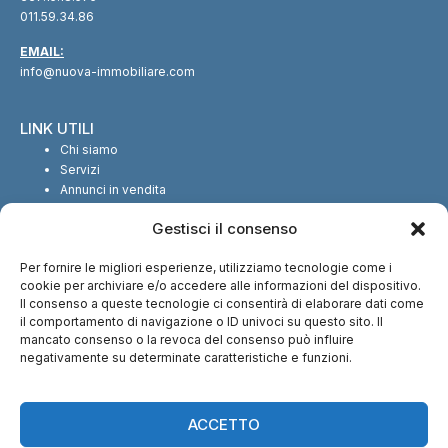
011.59.34.86
EMAIL:
info@nuova-immobiliare.com
LINK UTILI
Chi siamo
Servizi
Annunci in vendita
Annunci in affitto
Gestisci il consenso
Contatti
Per fornire le migliori esperienze, utilizziamo tecnologie come i
SEGUICI SUI SOCIAL
cookie per archiviare e/o accedere alle informazioni del dispositivo.
Il consenso a queste tecnologie ci consentirà di elaborare dati come
il comportamento di navigazione o ID univoci su questo sito. Il
mancato consenso o la revoca del consenso può influire
negativamente su determinate caratteristiche e funzioni.
CI TROVI ANCHE SU:
ACCETTO