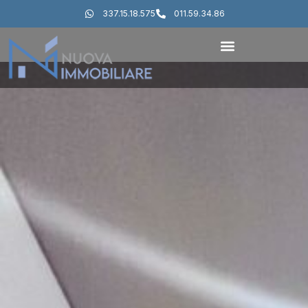
337.15.18.575
011.59.34.86