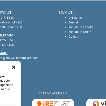
NFO UTILI
LINK UTILI
NDIRIZZO:
Chi siamo
ia Governolo 9/D
Servizi
128 Torino (TO)
Annunci in vendita
Annunci in affitto
ELEFONO:
Contatti
7.15.18.575
1.59.34.86
MAIL:
nfo@nuova-immobiliare.com
 per
a queste
avigazione
enso può
CI TROVI ANCHE SU: