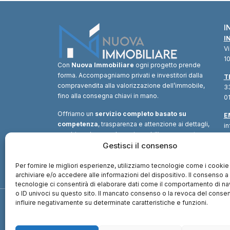
I
I
V
10
Con
Nuova Immobiliare
ogni progetto prende
forma. Accompagniamo privati e investitori dalla
T
compravendita alla valorizzazione dell’immobile,
33
fino alla consegna chiavi in mano.
01
Offriamo un
servizio completo basato su
E
competenza
, trasparenza e attenzione ai dettagli,
i
combinando consulenza immobiliare, supporto
tecnico e soluzioni finanziarie.
Gestisci il consenso
Un unico
interlocutore
per trasformare ogni opportunità in
valore.
Per fornire le migliori esperienze, utilizziamo tecnologie come i cookie
archiviare e/o accedere alle informazioni del dispositivo. Il consenso 
tecnologie ci consentirà di elaborare dati come il comportamento di n
o ID univoci su questo sito. Il mancato consenso o la revoca del cons
influire negativamente su determinate caratteristiche e funzioni.