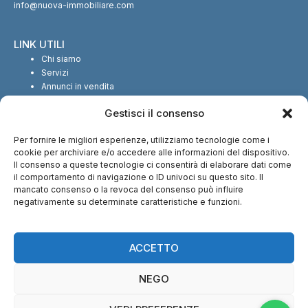
info@nuova-immobiliare.com
LINK UTILI
Chi siamo
Servizi
Annunci in vendita
Annunci in affitto
Gestisci il consenso
Contatti
Per fornire le migliori esperienze, utilizziamo tecnologie come i
SEGUICI SUI SOCIAL
cookie per archiviare e/o accedere alle informazioni del dispositivo.
Il consenso a queste tecnologie ci consentirà di elaborare dati come
il comportamento di navigazione o ID univoci su questo sito. Il
mancato consenso o la revoca del consenso può influire
negativamente su determinate caratteristiche e funzioni.
CI TROVI ANCHE SU:
ACCETTO
NEGO