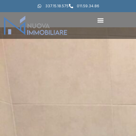
337.15.18.575
011.59.34.86