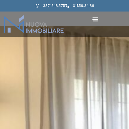
337.15.18.575
011.59.34.86