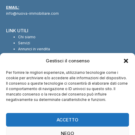
EMAIL:
info@nuova-immobiliare.com
LINK UTILI
Chi siamo
Servizi
Annunci in vendita
Annunci in affitto
Gestisci il consenso
Contatti
Per fornire le migliori esperienze, utilizziamo tecnologie come i
SEGUICI SUI SOCIAL
cookie per archiviare e/o accedere alle informazioni del dispositivo.
Il consenso a queste tecnologie ci consentirà di elaborare dati come
il comportamento di navigazione o ID univoci su questo sito. Il
mancato consenso o la revoca del consenso può influire
negativamente su determinate caratteristiche e funzioni.
CI TROVI ANCHE SU:
ACCETTO
NEGO