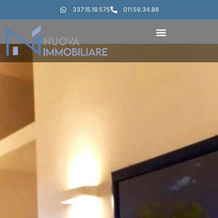
337.15.18.575
011.59.34.86