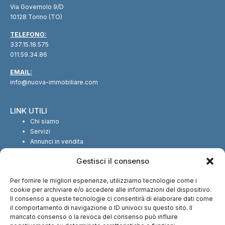
Via Governolo 9/D
10128 Torino (TO)
TELEFONO:
337.15.18.575
011.59.34.86
EMAIL:
info@nuova-immobiliare.com
LINK UTILI
Chi siamo
Servizi
Annunci in vendita
Annunci in affitto
Gestisci il consenso
Contatti
Per fornire le migliori esperienze, utilizziamo tecnologie come i
SEGUICI SUI SOCIAL
cookie per archiviare e/o accedere alle informazioni del dispositivo.
Il consenso a queste tecnologie ci consentirà di elaborare dati come
il comportamento di navigazione o ID univoci su questo sito. Il
mancato consenso o la revoca del consenso può influire