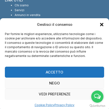
LINK UTILI
Chi siamo
Servizi
Annunci in vendita
Annunci in affitto
Gestisci il consenso
Contatti
Per fornire le migliori esperienze, utilizziamo tecnologie come i
SEGUICI SUI SOCIAL
cookie per archiviare e/o accedere alle informazioni del dispositivo.
Il consenso a queste tecnologie ci consentirà di elaborare dati come
il comportamento di navigazione o ID univoci su questo sito. Il
mancato consenso o la revoca del consenso può influire
negativamente su determinate caratteristiche e funzioni.
CI TROVI ANCHE SU:
ACCETTO
NEGO
VEDI PREFERENZE
© Copyright 2013 – 2026 Nuova Immobiliare di Fabio Serralunga | Tutti i
Cookie Policy
Privacy Policy
diritti riservati – P.IVA: 12028540016 |
Cookie Policy
–
Privacy Policy