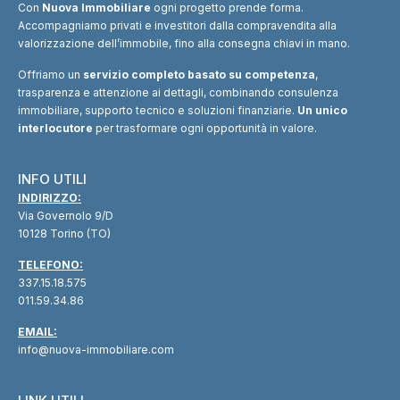
Con
Nuova Immobiliare
ogni progetto prende forma.
Accompagniamo privati e investitori dalla compravendita alla
valorizzazione dell’immobile, fino alla consegna chiavi in mano.
Offriamo un
servizio completo basato su competenza
,
trasparenza e attenzione ai dettagli, combinando consulenza
immobiliare, supporto tecnico e soluzioni finanziarie.
Un unico
interlocutore
per trasformare ogni opportunità in valore.
INFO UTILI
INDIRIZZO:
Via Governolo 9/D
10128 Torino (TO)
TELEFONO:
337.15.18.575
011.59.34.86
EMAIL:
info@nuova-immobiliare.com