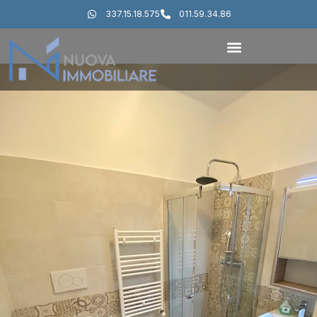
337.15.18.575
011.59.34.86