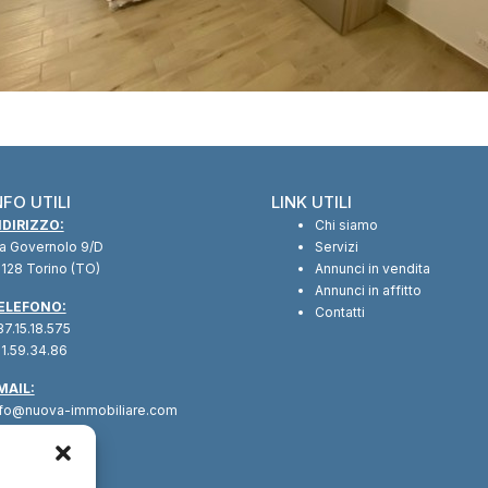
NFO UTILI
LINK UTILI
NDIRIZZO:
Chi siamo
ia Governolo 9/D
Servizi
128 Torino (TO)
Annunci in vendita
Annunci in affitto
ELEFONO:
Contatti
7.15.18.575
1.59.34.86
MAIL:
nfo@nuova-immobiliare.com