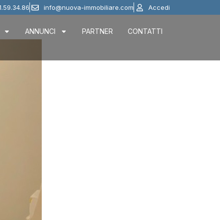
1.59.34.86
info@nuova-immobiliare.com
Accedi
ANNUNCI
PARTNER
CONTATTI