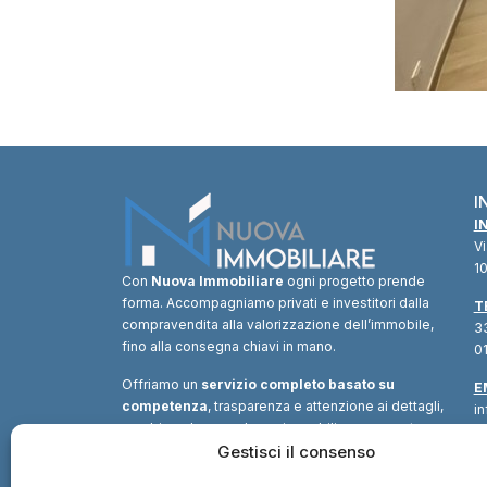
I
I
V
10
Con
Nuova Immobiliare
ogni progetto prende
forma. Accompagniamo privati e investitori dalla
T
compravendita alla valorizzazione dell’immobile,
33
fino alla consegna chiavi in mano.
01
Offriamo un
servizio completo basato su
E
competenza
, trasparenza e attenzione ai dettagli,
i
combinando consulenza immobiliare, supporto
tecnico e soluzioni finanziarie.
Gestisci il consenso
Un unico
interlocutore
per trasformare ogni opportunità in