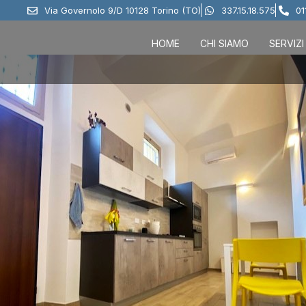
Via Governolo 9/D 10128 Torino (TO)
337.15.18.575
01
HOME
CHI SIAMO
SERVIZI