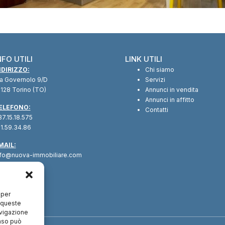
NFO UTILI
LINK UTILI
NDIRIZZO:
Chi siamo
ia Governolo 9/D
Servizi
128 Torino (TO)
Annunci in vendita
Annunci in affitto
ELEFONO:
Contatti
7.15.18.575
1.59.34.86
MAIL:
nfo@nuova-immobiliare.com
 per
a queste
avigazione
enso può