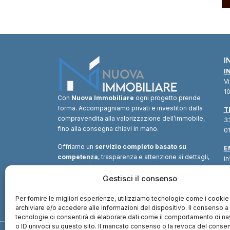
I
I
V
10
Con
Nuova Immobiliare
ogni progetto prende
forma. Accompagniamo privati e investitori dalla
T
compravendita alla valorizzazione dell’immobile,
33
fino alla consegna chiavi in mano.
01
Offriamo un
servizio completo basato su
E
competenza
, trasparenza e attenzione ai dettagli,
i
combinando consulenza immobiliare, supporto
tecnico e soluzioni finanziarie.
Gestisci il consenso
Un unico
interlocutore
per trasformare ogni opportunità in
valore.
Per fornire le migliori esperienze, utilizziamo tecnologie come i cookie
archiviare e/o accedere alle informazioni del dispositivo. Il consenso 
tecnologie ci consentirà di elaborare dati come il comportamento di n
o ID univoci su questo sito. Il mancato consenso o la revoca del cons