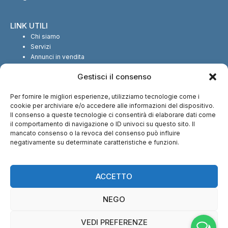
LINK UTILI
Chi siamo
Servizi
Annunci in vendita
Annunci in affitto
Gestisci il consenso
Contatti
Per fornire le migliori esperienze, utilizziamo tecnologie come i
SEGUICI SUI SOCIAL
cookie per archiviare e/o accedere alle informazioni del dispositivo.
Il consenso a queste tecnologie ci consentirà di elaborare dati come
il comportamento di navigazione o ID univoci su questo sito. Il
mancato consenso o la revoca del consenso può influire
negativamente su determinate caratteristiche e funzioni.
CI TROVI ANCHE SU:
ACCETTO
NEGO
VEDI PREFERENZE