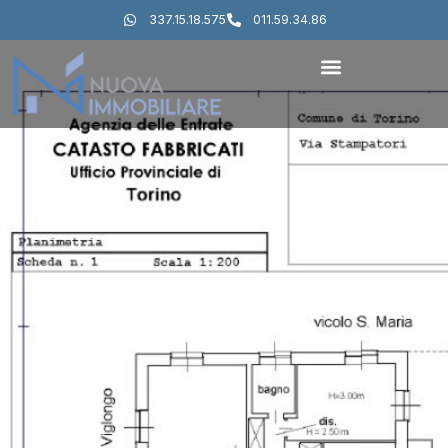
337.15.18.575
011.59.34.86