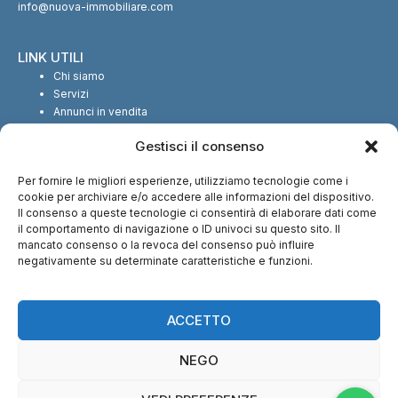
info@nuova-immobiliare.com
LINK UTILI
Chi siamo
Servizi
Annunci in vendita
Annunci in affitto
Gestisci il consenso
Contatti
Per fornire le migliori esperienze, utilizziamo tecnologie come i
SEGUICI SUI SOCIAL
cookie per archiviare e/o accedere alle informazioni del dispositivo.
Il consenso a queste tecnologie ci consentirà di elaborare dati come
il comportamento di navigazione o ID univoci su questo sito. Il
mancato consenso o la revoca del consenso può influire
negativamente su determinate caratteristiche e funzioni.
CI TROVI ANCHE SU:
ACCETTO
NEGO