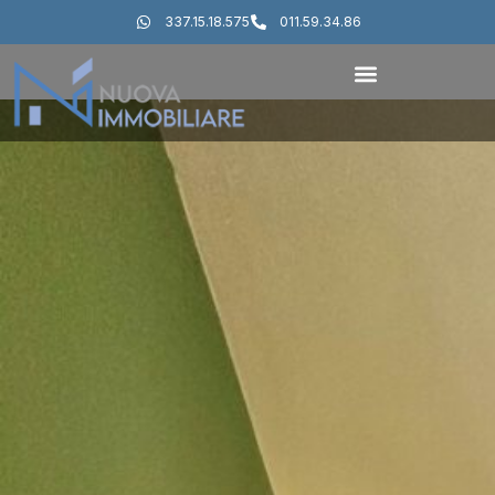
337.15.18.575
011.59.34.86