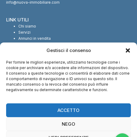
info@nuova-immobiliare.com
LINK UTILI
Chi siamo
Servizi
Annunci in vendita
Annunci in affitto
Gestisci il consenso
Contatti
Per fornire le migliori esperienze, utilizziamo tecnologie come i
SEGUICI SUI SOCIAL
cookie per archiviare e/o accedere alle informazioni del dispositivo.
Il consenso a queste tecnologie ci consentirà di elaborare dati come
il comportamento di navigazione o ID univoci su questo sito. Il
mancato consenso o la revoca del consenso può influire
negativamente su determinate caratteristiche e funzioni.
CI TROVI ANCHE SU:
ACCETTO
NEGO