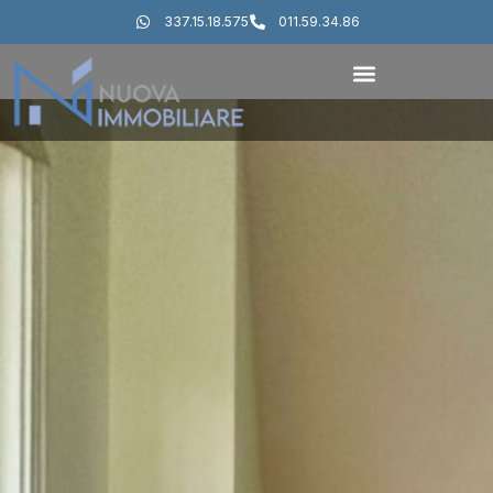
337.15.18.575
011.59.34.86