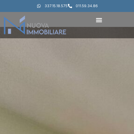
337.15.18.575
011.59.34.86