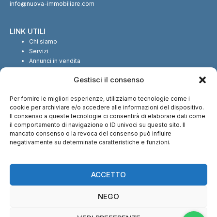
info@nuova-immobiliare.com
LINK UTILI
Chi siamo
Servizi
Annunci in vendita
Annunci in affitto
Gestisci il consenso
Contatti
Per fornire le migliori esperienze, utilizziamo tecnologie come i
SEGUICI SUI SOCIAL
cookie per archiviare e/o accedere alle informazioni del dispositivo.
Il consenso a queste tecnologie ci consentirà di elaborare dati come
il comportamento di navigazione o ID univoci su questo sito. Il
mancato consenso o la revoca del consenso può influire
negativamente su determinate caratteristiche e funzioni.
CI TROVI ANCHE SU:
ACCETTO
NEGO