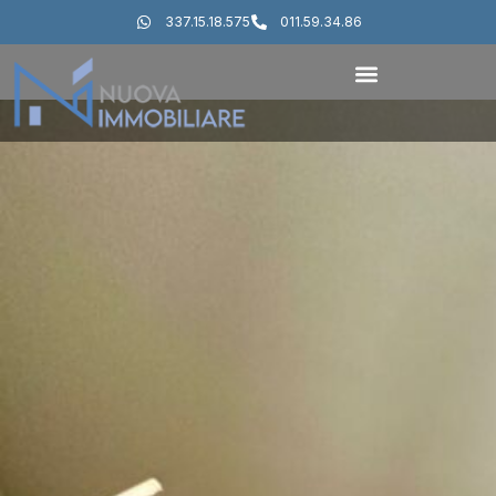
337.15.18.575
011.59.34.86