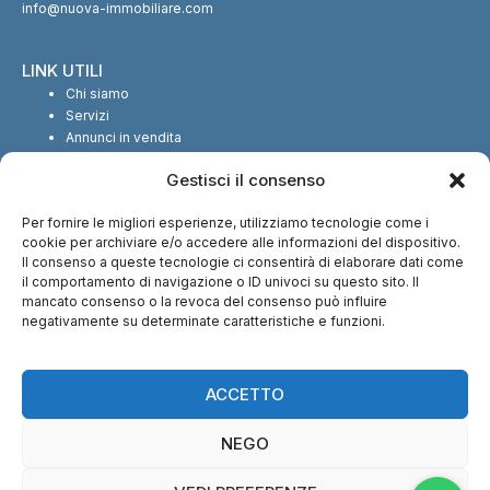
info@nuova-immobiliare.com
LINK UTILI
Chi siamo
Servizi
Annunci in vendita
Annunci in affitto
Gestisci il consenso
Contatti
Per fornire le migliori esperienze, utilizziamo tecnologie come i
SEGUICI SUI SOCIAL
cookie per archiviare e/o accedere alle informazioni del dispositivo.
Il consenso a queste tecnologie ci consentirà di elaborare dati come
il comportamento di navigazione o ID univoci su questo sito. Il
mancato consenso o la revoca del consenso può influire
negativamente su determinate caratteristiche e funzioni.
CI TROVI ANCHE SU:
ACCETTO
NEGO