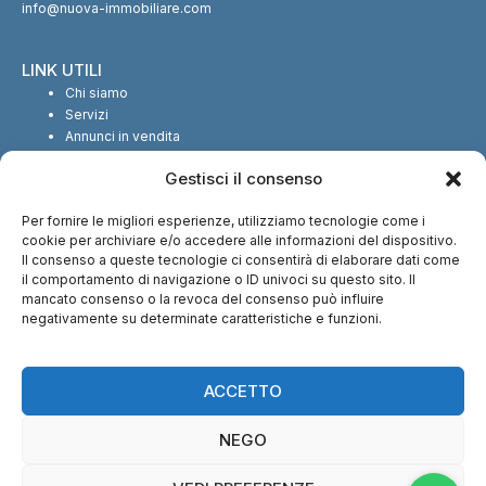
info@nuova-immobiliare.com
LINK UTILI
Chi siamo
Servizi
Annunci in vendita
Annunci in affitto
Gestisci il consenso
Contatti
Per fornire le migliori esperienze, utilizziamo tecnologie come i
SEGUICI SUI SOCIAL
cookie per archiviare e/o accedere alle informazioni del dispositivo.
Il consenso a queste tecnologie ci consentirà di elaborare dati come
il comportamento di navigazione o ID univoci su questo sito. Il
mancato consenso o la revoca del consenso può influire
negativamente su determinate caratteristiche e funzioni.
CI TROVI ANCHE SU:
ACCETTO
NEGO