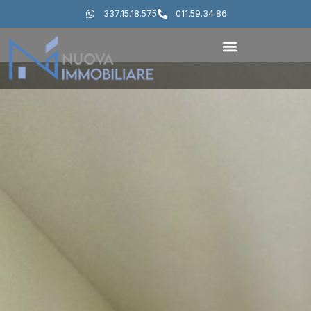
337.15.18.575
011.59.34.86