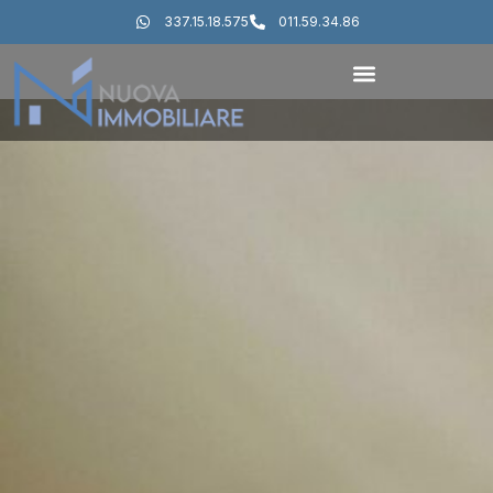
337.15.18.575
011.59.34.86