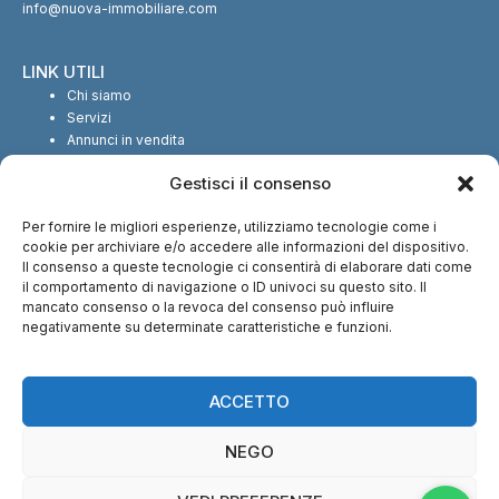
info@nuova-immobiliare.com
LINK UTILI
Chi siamo
Servizi
Annunci in vendita
Annunci in affitto
Gestisci il consenso
Contatti
Per fornire le migliori esperienze, utilizziamo tecnologie come i
SEGUICI SUI SOCIAL
cookie per archiviare e/o accedere alle informazioni del dispositivo.
Il consenso a queste tecnologie ci consentirà di elaborare dati come
il comportamento di navigazione o ID univoci su questo sito. Il
mancato consenso o la revoca del consenso può influire
negativamente su determinate caratteristiche e funzioni.
CI TROVI ANCHE SU:
ACCETTO
NEGO