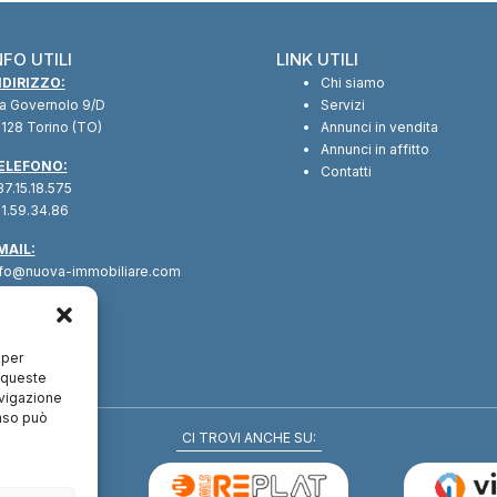
NFO UTILI
LINK UTILI
NDIRIZZO:
Chi siamo
ia Governolo 9/D
Servizi
128 Torino (TO)
Annunci in vendita
Annunci in affitto
ELEFONO:
Contatti
7.15.18.575
1.59.34.86
MAIL:
nfo@nuova-immobiliare.com
 per
a queste
avigazione
enso può
CI TROVI ANCHE SU: