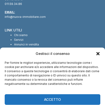
011.59.34.86
EMAIL:
info@nuova-immobiliare.com
LINK UTILI
Chi siamo
Servizi
Annunci in vendita
Annunci in affitto
Gestisci il consenso
Contatti
Per fornire le migliori esperienze, utilizziamo tecnologie come i
SEGUICI SUI SOCIAL
cookie per archiviare e/o accedere alle informazioni del dispositivo.
Il consenso a queste tecnologie ci consentirà di elaborare dati come
il comportamento di navigazione o ID univoci su questo sito. Il
mancato consenso o la revoca del consenso può influire
negativamente su determinate caratteristiche e funzioni.
CI TROVI ANCHE SU:
ACCETTO