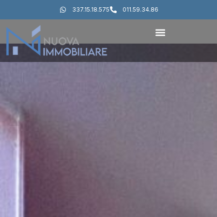
337.15.18.575
011.59.34.86