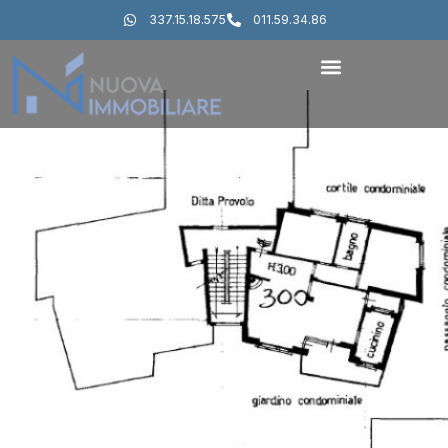
337.15.18.575
011.59.34.86