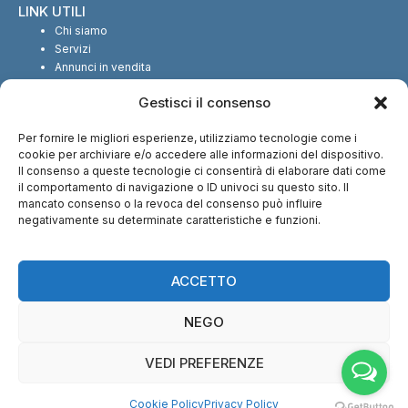
LINK UTILI
Chi siamo
Servizi
Annunci in vendita
Annunci in affitto
Gestisci il consenso
Contatti
Per fornire le migliori esperienze, utilizziamo tecnologie come i
SEGUICI SUI SOCIAL
cookie per archiviare e/o accedere alle informazioni del dispositivo.
Il consenso a queste tecnologie ci consentirà di elaborare dati come
il comportamento di navigazione o ID univoci su questo sito. Il
mancato consenso o la revoca del consenso può influire
negativamente su determinate caratteristiche e funzioni.
CI TROVI ANCHE SU:
ACCETTO
NEGO
VEDI PREFERENZE
© Copyright 2013 – 2026 Nuova Immobiliare di Fabio Serralunga | Tutti i
Cookie Policy
Privacy Policy
diritti riservati – P.IVA: 12028540016 |
Cookie Policy
–
Privacy Policy