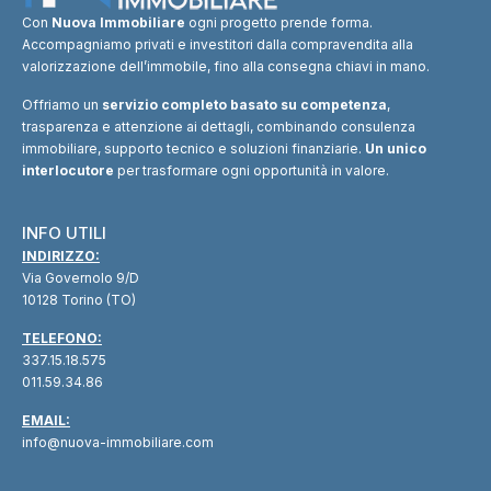
Con
Nuova Immobiliare
ogni progetto prende forma.
Accompagniamo privati e investitori dalla compravendita alla
valorizzazione dell’immobile, fino alla consegna chiavi in mano.
Offriamo un
servizio completo basato su competenza
,
trasparenza e attenzione ai dettagli, combinando consulenza
immobiliare, supporto tecnico e soluzioni finanziarie.
Un unico
interlocutore
per trasformare ogni opportunità in valore.
INFO UTILI
INDIRIZZO:
Via Governolo 9/D
10128 Torino (TO)
TELEFONO:
337.15.18.575
011.59.34.86
EMAIL:
info@nuova-immobiliare.com