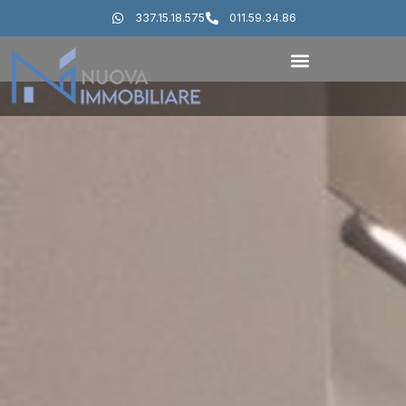
337.15.18.575
011.59.34.86