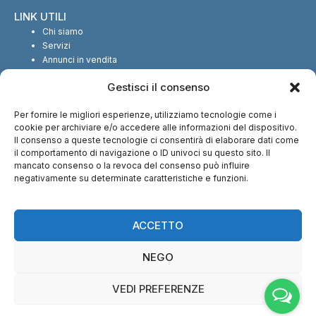
LINK UTILI
Chi siamo
Servizi
Annunci in vendita
Annunci in affitto
Gestisci il consenso
Contatti
Per fornire le migliori esperienze, utilizziamo tecnologie come i
SEGUICI SUI SOCIAL
cookie per archiviare e/o accedere alle informazioni del dispositivo.
Il consenso a queste tecnologie ci consentirà di elaborare dati come
il comportamento di navigazione o ID univoci su questo sito. Il
mancato consenso o la revoca del consenso può influire
negativamente su determinate caratteristiche e funzioni.
CI TROVI ANCHE SU:
ACCETTO
NEGO
VEDI PREFERENZE
© Copyright 2013 – 2026 Nuova Immobiliare di Fabio Serralunga | Tutti i