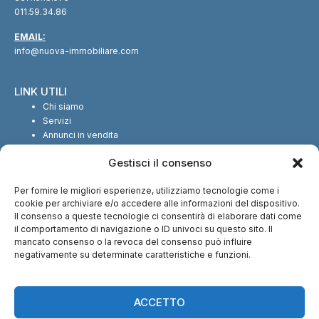
011.59.34.86
EMAIL:
info@nuova-immobiliare.com
LINK UTILI
Chi siamo
Servizi
Annunci in vendita
Annunci in affitto
Gestisci il consenso
Contatti
Per fornire le migliori esperienze, utilizziamo tecnologie come i
SEGUICI SUI SOCIAL
cookie per archiviare e/o accedere alle informazioni del dispositivo.
Il consenso a queste tecnologie ci consentirà di elaborare dati come
il comportamento di navigazione o ID univoci su questo sito. Il
mancato consenso o la revoca del consenso può influire
negativamente su determinate caratteristiche e funzioni.
CI TROVI ANCHE SU:
ACCETTO