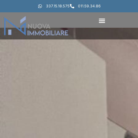
337.15.18.575
011.59.34.86