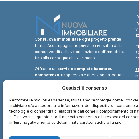
I
I
V
10
Con
Nuova Immobiliare
ogni progetto prende
forma. Accompagniamo privati e investitori dalla
T
compravendita alla valorizzazione dell’immobile,
33
fino alla consegna chiavi in mano.
01
Offriamo un
servizio completo basato su
E
competenza
, trasparenza e attenzione ai dettagli,
i
combinando consulenza immobiliare, supporto
tecnico e soluzioni finanziarie.
Gestisci il consenso
Un unico
interlocutore
per trasformare ogni opportunità in
valore.
Per fornire le migliori esperienze, utilizziamo tecnologie come i cookie
archiviare e/o accedere alle informazioni del dispositivo. Il consenso 
tecnologie ci consentirà di elaborare dati come il comportamento di n
o ID univoci su questo sito. Il mancato consenso o la revoca del cons
influire negativamente su determinate caratteristiche e funzioni.