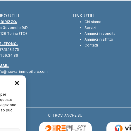
NFO UTILI
LINK UTILI
NDIRIZZO:
Chi siamo
ia Governolo 9/D
Servizi
128 Torino (TO)
Annunci in vendita
Annunci in affitto
ELEFONO:
Contatti
7.15.18.575
1.59.34.86
MAIL:
nfo@nuova-immobiliare.com
 per
a queste
avigazione
enso può
CI TROVI ANCHE SU: