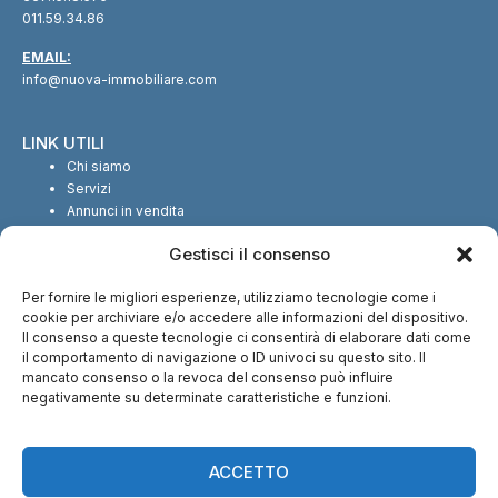
011.59.34.86
EMAIL:
info@nuova-immobiliare.com
LINK UTILI
Chi siamo
Servizi
Annunci in vendita
Annunci in affitto
Gestisci il consenso
Contatti
Per fornire le migliori esperienze, utilizziamo tecnologie come i
SEGUICI SUI SOCIAL
cookie per archiviare e/o accedere alle informazioni del dispositivo.
Il consenso a queste tecnologie ci consentirà di elaborare dati come
il comportamento di navigazione o ID univoci su questo sito. Il
mancato consenso o la revoca del consenso può influire
negativamente su determinate caratteristiche e funzioni.
CI TROVI ANCHE SU:
ACCETTO