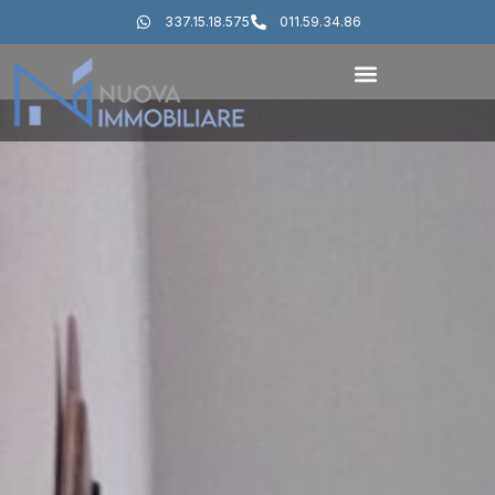
337.15.18.575
011.59.34.86