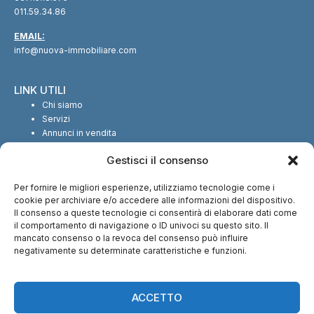
011.59.34.86
EMAIL:
info@nuova-immobiliare.com
LINK UTILI
Chi siamo
Servizi
Annunci in vendita
Annunci in affitto
Gestisci il consenso
Contatti
Per fornire le migliori esperienze, utilizziamo tecnologie come i
SEGUICI SUI SOCIAL
cookie per archiviare e/o accedere alle informazioni del dispositivo.
Il consenso a queste tecnologie ci consentirà di elaborare dati come
il comportamento di navigazione o ID univoci su questo sito. Il
mancato consenso o la revoca del consenso può influire
negativamente su determinate caratteristiche e funzioni.
CI TROVI ANCHE SU:
ACCETTO