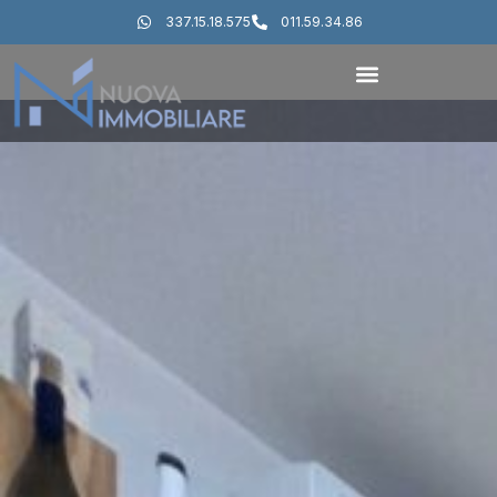
337.15.18.575
011.59.34.86