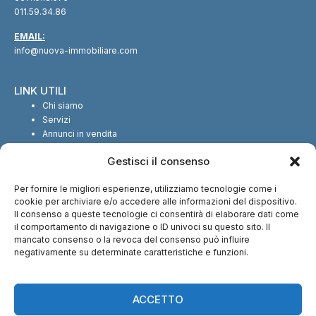
011.59.34.86
EMAIL:
info@nuova-immobiliare.com
LINK UTILI
Chi siamo
Servizi
Annunci in vendita
Annunci in affitto
Gestisci il consenso
Contatti
Per fornire le migliori esperienze, utilizziamo tecnologie come i
SEGUICI SUI SOCIAL
cookie per archiviare e/o accedere alle informazioni del dispositivo.
Il consenso a queste tecnologie ci consentirà di elaborare dati come
il comportamento di navigazione o ID univoci su questo sito. Il
mancato consenso o la revoca del consenso può influire
negativamente su determinate caratteristiche e funzioni.
CI TROVI ANCHE SU:
ACCETTO