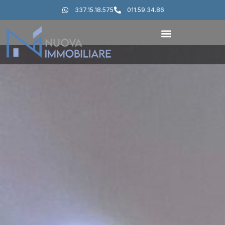
337.15.18.575
011.59.34.86