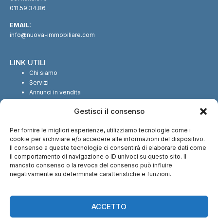
011.59.34.86
EMAIL:
info@nuova-immobiliare.com
LINK UTILI
Chi siamo
Servizi
Annunci in vendita
Annunci in affitto
Gestisci il consenso
Contatti
Per fornire le migliori esperienze, utilizziamo tecnologie come i
SEGUICI SUI SOCIAL
cookie per archiviare e/o accedere alle informazioni del dispositivo.
Il consenso a queste tecnologie ci consentirà di elaborare dati come
il comportamento di navigazione o ID univoci su questo sito. Il
mancato consenso o la revoca del consenso può influire
negativamente su determinate caratteristiche e funzioni.
CI TROVI ANCHE SU:
ACCETTO