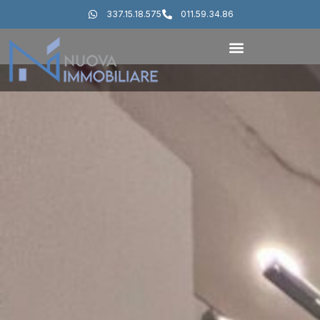
337.15.18.575
011.59.34.86