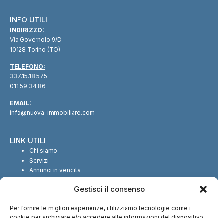
INFO UTILI
INDIRIZZO:
Via Governolo 9/D
10128 Torino (TO)
TELEFONO:
337.15.18.575
011.59.34.86
EMAIL:
info@nuova-immobiliare.com
LINK UTILI
Chi siamo
Servizi
Annunci in vendita
Annunci in affitto
Gestisci il consenso
Contatti
Per fornire le migliori esperienze, utilizziamo tecnologie come i
SEGUICI SUI SOCIAL
cookie per archiviare e/o accedere alle informazioni del dispositivo.