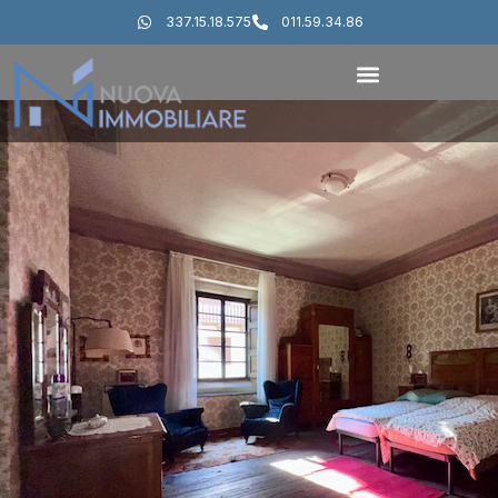
337.15.18.575
011.59.34.86