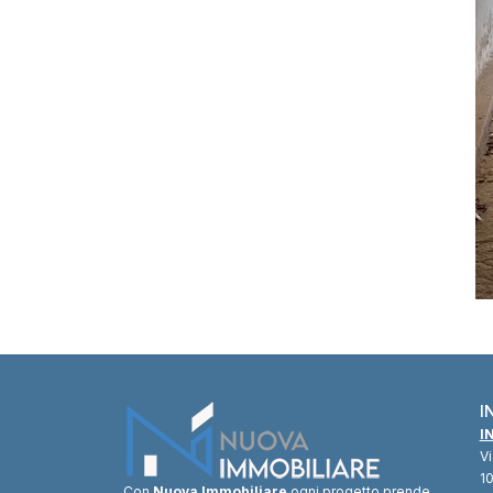
I
I
V
10
Con
Nuova Immobiliare
ogni progetto prende