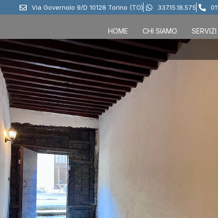
Via Governolo 9/D 10128 Torino (TO)
337.15.18.575
01
HOME
CHI SIAMO
SERVIZI