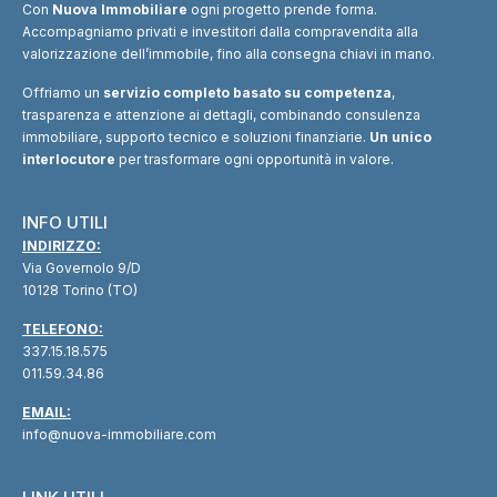
Con
Nuova Immobiliare
ogni progetto prende forma.
Accompagniamo privati e investitori dalla compravendita alla
valorizzazione dell’immobile, fino alla consegna chiavi in mano.
Offriamo un
servizio completo basato su competenza
,
trasparenza e attenzione ai dettagli, combinando consulenza
immobiliare, supporto tecnico e soluzioni finanziarie.
Un unico
interlocutore
per trasformare ogni opportunità in valore.
INFO UTILI
INDIRIZZO:
Via Governolo 9/D
10128 Torino (TO)
TELEFONO:
337.15.18.575
011.59.34.86
EMAIL:
info@nuova-immobiliare.com