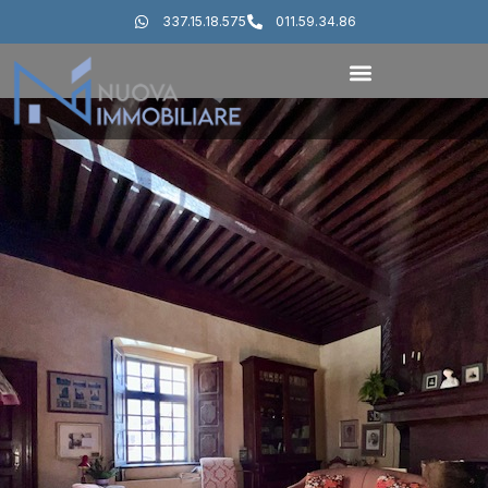
337.15.18.575
011.59.34.86