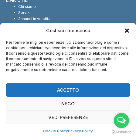
LINK UTILI
Chi siamo
Servizi
Annunci in vendita
Annunci in affitto
Gestisci il consenso
Contatti
Per fornire le migliori esperienze, utilizziamo tecnologie come i
SEGUICI SUI SOCIAL
cookie per archiviare e/o accedere alle informazioni del dispositivo.
Il consenso a queste tecnologie ci consentirà di elaborare dati come
il comportamento di navigazione o ID univoci su questo sito. Il
mancato consenso o la revoca del consenso può influire
negativamente su determinate caratteristiche e funzioni.
CI TROVI ANCHE SU:
ACCETTO
NEGO
VEDI PREFERENZE
© Copyright 2013 – 2026 Nuova Immobiliare di Fabio Serralunga | Tutti i
Cookie Policy
Privacy Policy
diritti riservati – P.IVA: 12028540016 |
Cookie Policy
–
Privacy Policy