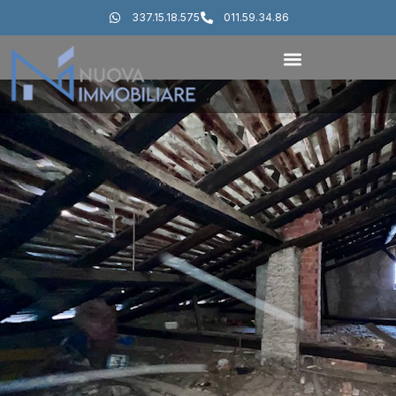
337.15.18.575
011.59.34.86