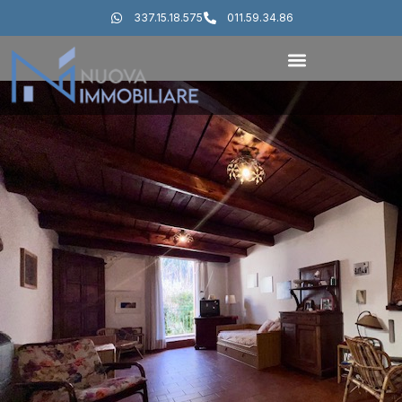
337.15.18.575
011.59.34.86