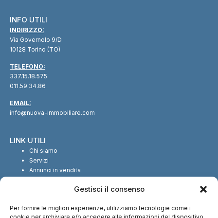
INFO UTILI
INDIRIZZO:
Via Governolo 9/D
10128 Torino (TO)
TELEFONO:
337.15.18.575
011.59.34.86
EMAIL:
info@nuova-immobiliare.com
LINK UTILI
Chi siamo
Servizi
Annunci in vendita
Annunci in affitto
Gestisci il consenso
Contatti
Per fornire le migliori esperienze, utilizziamo tecnologie come i
SEGUICI SUI SOCIAL
cookie per archiviare e/o accedere alle informazioni del dispositivo.