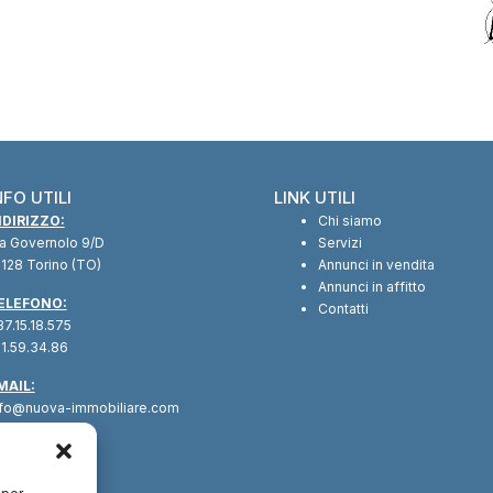
NFO UTILI
LINK UTILI
NDIRIZZO:
Chi siamo
ia Governolo 9/D
Servizi
128 Torino (TO)
Annunci in vendita
Annunci in affitto
ELEFONO:
Contatti
7.15.18.575
1.59.34.86
MAIL:
nfo@nuova-immobiliare.com