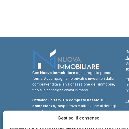
I
I
V
10
Con
Nuova Immobiliare
ogni progetto prende
forma. Accompagniamo privati e investitori dalla
T
compravendita alla valorizzazione dell’immobile,
33
fino alla consegna chiavi in mano.
01
Offriamo un
servizio completo basato su
E
competenza
, trasparenza e attenzione ai dettagli,
i
combinando consulenza immobiliare, supporto
tecnico e soluzioni finanziarie.
Gestisci il consenso
Un unico
interlocutore
per trasformare ogni opportunità in
valore.