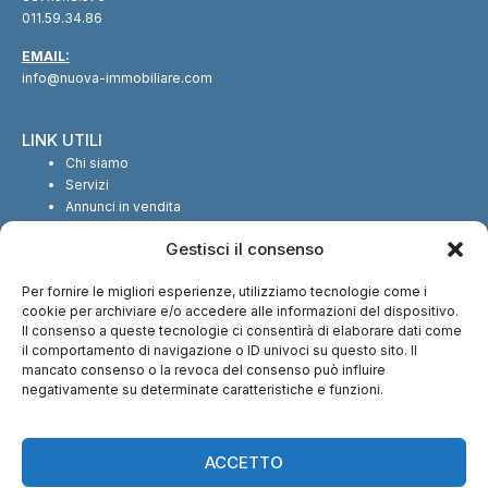
011.59.34.86
EMAIL:
info@nuova-immobiliare.com
LINK UTILI
Chi siamo
Servizi
Annunci in vendita
Annunci in affitto
Gestisci il consenso
Contatti
Per fornire le migliori esperienze, utilizziamo tecnologie come i
SEGUICI SUI SOCIAL
cookie per archiviare e/o accedere alle informazioni del dispositivo.
Il consenso a queste tecnologie ci consentirà di elaborare dati come
il comportamento di navigazione o ID univoci su questo sito. Il
mancato consenso o la revoca del consenso può influire
negativamente su determinate caratteristiche e funzioni.
CI TROVI ANCHE SU:
ACCETTO