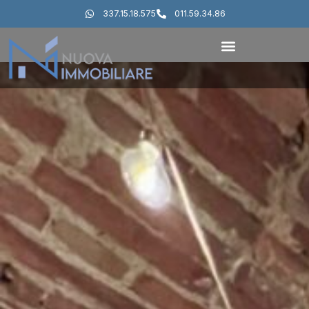
337.15.18.575
011.59.34.86