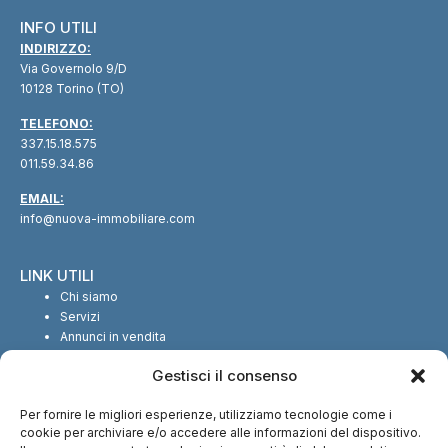
INFO UTILI
INDIRIZZO:
Via Governolo 9/D
10128 Torino (TO)
TELEFONO:
337.15.18.575
011.59.34.86
EMAIL:
info@nuova-immobiliare.com
LINK UTILI
Chi siamo
Servizi
Annunci in vendita
Annunci in affitto
Gestisci il consenso
Contatti
Per fornire le migliori esperienze, utilizziamo tecnologie come i
SEGUICI SUI SOCIAL
cookie per archiviare e/o accedere alle informazioni del dispositivo.