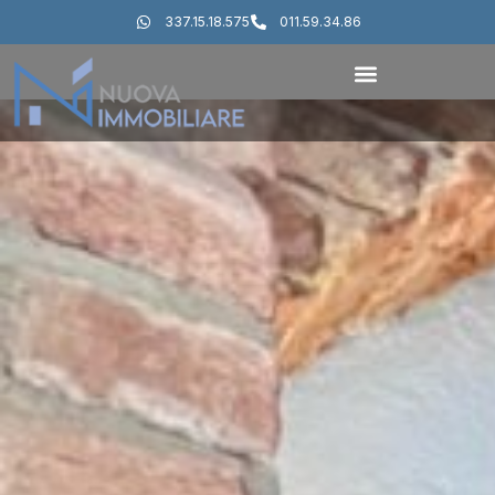
337.15.18.575
011.59.34.86