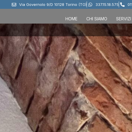
Via Governolo 9/D 10128 Torino (TO)
337.15.18.575
01
HOME
CHI SIAMO
SERVIZI