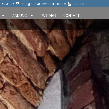
1.59.34.86
info@nuova-immobiliare.com
Accedi
ANNUNCI
PARTNER
CONTATTI