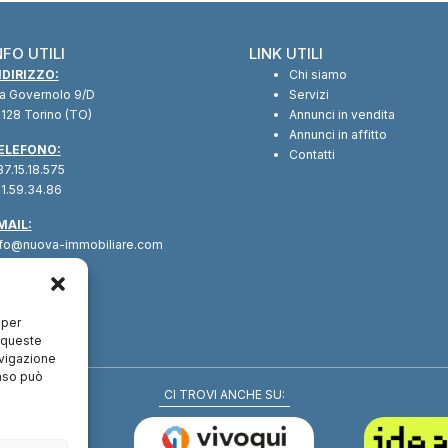
NFO UTILI
LINK UTILI
NDIRIZZO:
Chi siamo
ia Governolo 9/D
Servizi
128 Torino (TO)
Annunci in vendita
Annunci in affitto
ELEFONO:
Contatti
7.15.18.575
1.59.34.86
MAIL:
nfo@nuova-immobiliare.com
 per
a queste
avigazione
enso può
CI TROVI ANCHE SU: