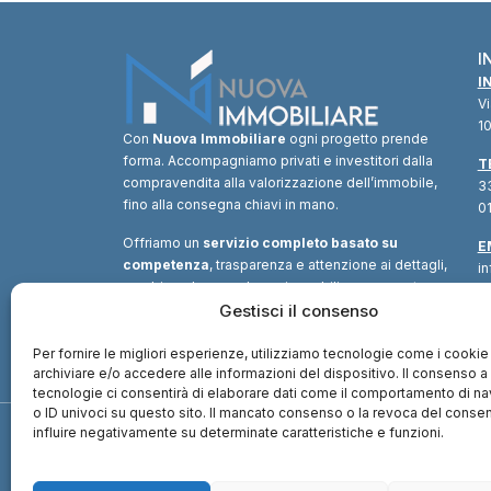
I
I
V
10
Con
Nuova Immobiliare
ogni progetto prende
forma. Accompagniamo privati e investitori dalla
T
compravendita alla valorizzazione dell’immobile,
33
fino alla consegna chiavi in mano.
01
Offriamo un
servizio completo basato su
E
competenza
, trasparenza e attenzione ai dettagli,
i
combinando consulenza immobiliare, supporto
tecnico e soluzioni finanziarie.
Gestisci il consenso
Un unico
interlocutore
per trasformare ogni opportunità in
valore.
Per fornire le migliori esperienze, utilizziamo tecnologie come i cookie
archiviare e/o accedere alle informazioni del dispositivo. Il consenso 
tecnologie ci consentirà di elaborare dati come il comportamento di n
o ID univoci su questo sito. Il mancato consenso o la revoca del cons
influire negativamente su determinate caratteristiche e funzioni.