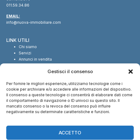
011.59.34.86
EMAIL:
info@nuova-immobiliare.com
LINK UTILI
Chi siamo
Servizi
Annunci in vendita
Annunci in affitto
Gestisci il consenso
Contatti
Per fornire le migliori esperienze, utilizziamo tecnologie come i
SEGUICI SUI SOCIAL
cookie per archiviare e/o accedere alle informazioni del dispositivo.
Il consenso a queste tecnologie ci consentirà di elaborare dati come
il comportamento di navigazione o ID univoci su questo sito. Il
mancato consenso o la revoca del consenso può influire
negativamente su determinate caratteristiche e funzioni.
CI TROVI ANCHE SU:
ACCETTO