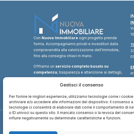
I
I
V
10
Con
Nuova Immobiliare
ogni progetto prende
forma. Accompagniamo privati e investitori dalla
T
compravendita alla valorizzazione dell’immobile,
33
fino alla consegna chiavi in mano.
01
Offriamo un
servizio completo basato su
E
competenza
, trasparenza e attenzione ai dettagli,
i
combinando consulenza immobiliare, supporto
tecnico e soluzioni finanziarie.
Gestisci il consenso
Un unico
interlocutore
per trasformare ogni opportunità in
valore.
Per fornire le migliori esperienze, utilizziamo tecnologie come i cookie
archiviare e/o accedere alle informazioni del dispositivo. Il consenso 
tecnologie ci consentirà di elaborare dati come il comportamento di n
o ID univoci su questo sito. Il mancato consenso o la revoca del cons
influire negativamente su determinate caratteristiche e funzioni.