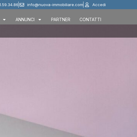
1.59.34.86
info@nuova-immobiliare.com
Accedi
ANNUNCI
PARTNER
CONTATTI