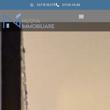
337.15.18.575
011.59.34.86