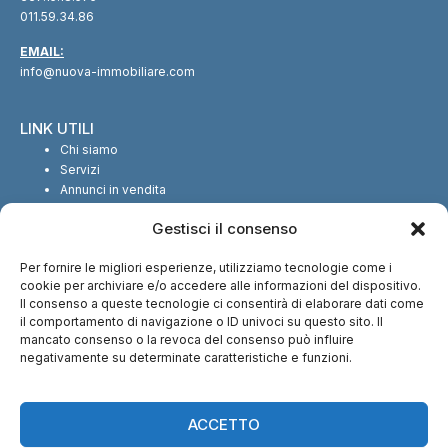
011.59.34.86
EMAIL:
info@nuova-immobiliare.com
LINK UTILI
Chi siamo
Servizi
Annunci in vendita
Annunci in affitto
Gestisci il consenso
Contatti
Per fornire le migliori esperienze, utilizziamo tecnologie come i
SEGUICI SUI SOCIAL
cookie per archiviare e/o accedere alle informazioni del dispositivo.
Il consenso a queste tecnologie ci consentirà di elaborare dati come
il comportamento di navigazione o ID univoci su questo sito. Il
mancato consenso o la revoca del consenso può influire
negativamente su determinate caratteristiche e funzioni.
CI TROVI ANCHE SU:
ACCETTO