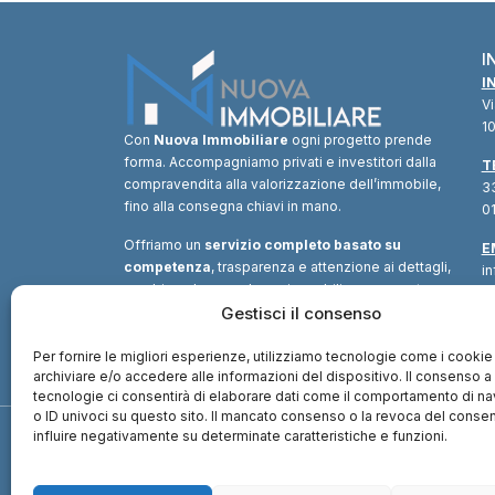
I
I
V
10
Con
Nuova Immobiliare
ogni progetto prende
forma. Accompagniamo privati e investitori dalla
T
compravendita alla valorizzazione dell’immobile,
33
fino alla consegna chiavi in mano.
01
Offriamo un
servizio completo basato su
E
competenza
, trasparenza e attenzione ai dettagli,
i
combinando consulenza immobiliare, supporto
tecnico e soluzioni finanziarie.
Gestisci il consenso
Un unico
interlocutore
per trasformare ogni opportunità in
valore.
Per fornire le migliori esperienze, utilizziamo tecnologie come i cookie
archiviare e/o accedere alle informazioni del dispositivo. Il consenso 
tecnologie ci consentirà di elaborare dati come il comportamento di n
o ID univoci su questo sito. Il mancato consenso o la revoca del cons
influire negativamente su determinate caratteristiche e funzioni.