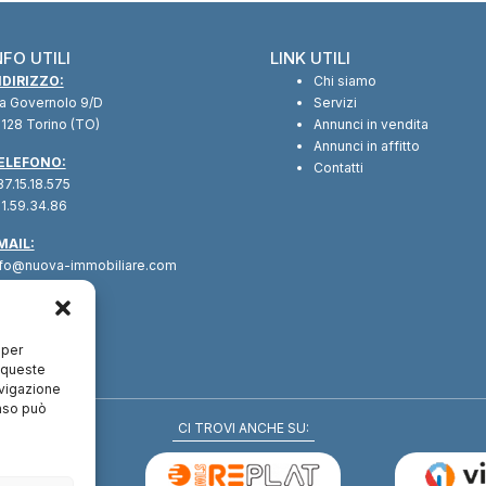
NFO UTILI
LINK UTILI
NDIRIZZO:
Chi siamo
ia Governolo 9/D
Servizi
128 Torino (TO)
Annunci in vendita
Annunci in affitto
ELEFONO:
Contatti
7.15.18.575
1.59.34.86
MAIL:
nfo@nuova-immobiliare.com
 per
a queste
avigazione
enso può
CI TROVI ANCHE SU: