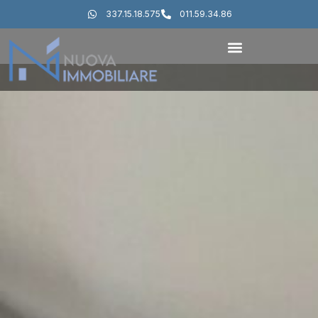
337.15.18.575
011.59.34.86