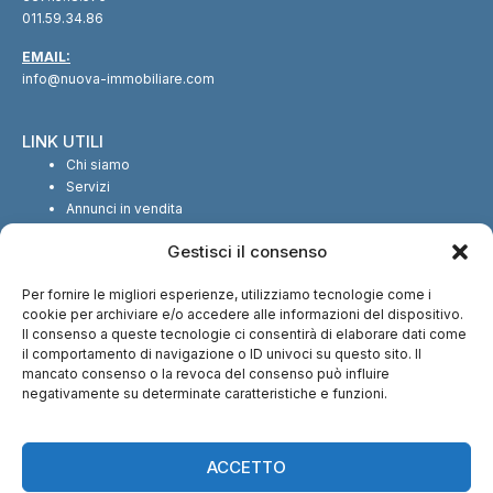
011.59.34.86
EMAIL:
info@nuova-immobiliare.com
LINK UTILI
Chi siamo
Servizi
Annunci in vendita
Annunci in affitto
Gestisci il consenso
Contatti
Per fornire le migliori esperienze, utilizziamo tecnologie come i
SEGUICI SUI SOCIAL
cookie per archiviare e/o accedere alle informazioni del dispositivo.
Il consenso a queste tecnologie ci consentirà di elaborare dati come
il comportamento di navigazione o ID univoci su questo sito. Il
mancato consenso o la revoca del consenso può influire
negativamente su determinate caratteristiche e funzioni.
CI TROVI ANCHE SU:
ACCETTO