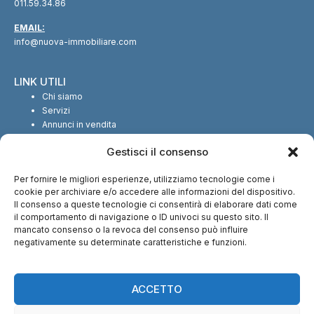
011.59.34.86
EMAIL:
info@nuova-immobiliare.com
LINK UTILI
Chi siamo
Servizi
Annunci in vendita
Annunci in affitto
Gestisci il consenso
Contatti
Per fornire le migliori esperienze, utilizziamo tecnologie come i
SEGUICI SUI SOCIAL
cookie per archiviare e/o accedere alle informazioni del dispositivo.
Il consenso a queste tecnologie ci consentirà di elaborare dati come
il comportamento di navigazione o ID univoci su questo sito. Il
mancato consenso o la revoca del consenso può influire
negativamente su determinate caratteristiche e funzioni.
CI TROVI ANCHE SU:
ACCETTO