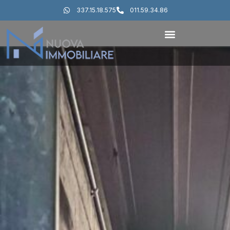
337.15.18.575
011.59.34.86