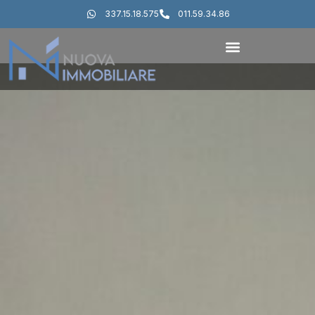
337.15.18.575
011.59.34.86