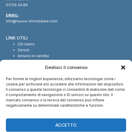
011.59.34.86
EMAIL:
info@nuova-immobiliare.com
LINK UTILI
Chi siamo
Servizi
Annunci in vendita
Annunci in affitto
Gestisci il consenso
Contatti
Per fornire le migliori esperienze, utilizziamo tecnologie come i
SEGUICI SUI SOCIAL
cookie per archiviare e/o accedere alle informazioni del dispositivo.
Il consenso a queste tecnologie ci consentirà di elaborare dati come
il comportamento di navigazione o ID univoci su questo sito. Il
mancato consenso o la revoca del consenso può influire
negativamente su determinate caratteristiche e funzioni.
CI TROVI ANCHE SU:
ACCETTO