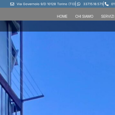
Via Governolo 9/D 10128 Torino (TO)
337.15.18.575
01
HOME
CHI SIAMO
SERVIZI