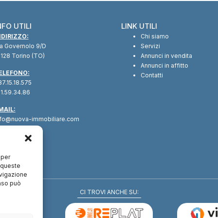
NFO UTILI
LINK UTILI
NDIRIZZO:
Chi siamo
ia Governolo 9/D
Servizi
128 Torino (TO)
Annunci in vendita
Annunci in affitto
ELEFONO:
Contatti
7.15.18.575
1.59.34.86
MAIL:
nfo@nuova-immobiliare.com
 per
a queste
avigazione
enso può
CI TROVI ANCHE SU: