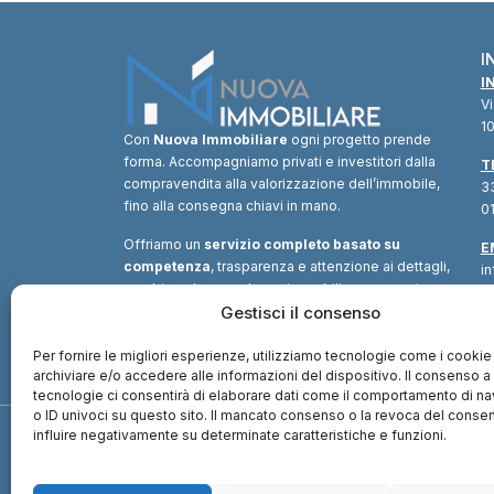
I
I
V
10
Con
Nuova Immobiliare
ogni progetto prende
forma. Accompagniamo privati e investitori dalla
T
compravendita alla valorizzazione dell’immobile,
33
fino alla consegna chiavi in mano.
01
Offriamo un
servizio completo basato su
E
competenza
, trasparenza e attenzione ai dettagli,
i
combinando consulenza immobiliare, supporto
tecnico e soluzioni finanziarie.
Gestisci il consenso
Un unico
interlocutore
per trasformare ogni opportunità in
valore.
Per fornire le migliori esperienze, utilizziamo tecnologie come i cookie
archiviare e/o accedere alle informazioni del dispositivo. Il consenso 
tecnologie ci consentirà di elaborare dati come il comportamento di n
o ID univoci su questo sito. Il mancato consenso o la revoca del cons
influire negativamente su determinate caratteristiche e funzioni.