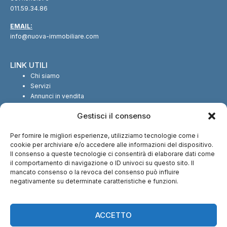
011.59.34.86
EMAIL:
info@nuova-immobiliare.com
LINK UTILI
Chi siamo
Servizi
Annunci in vendita
Annunci in affitto
Gestisci il consenso
Contatti
Per fornire le migliori esperienze, utilizziamo tecnologie come i
SEGUICI SUI SOCIAL
cookie per archiviare e/o accedere alle informazioni del dispositivo.
Il consenso a queste tecnologie ci consentirà di elaborare dati come
il comportamento di navigazione o ID univoci su questo sito. Il
mancato consenso o la revoca del consenso può influire
negativamente su determinate caratteristiche e funzioni.
CI TROVI ANCHE SU:
ACCETTO