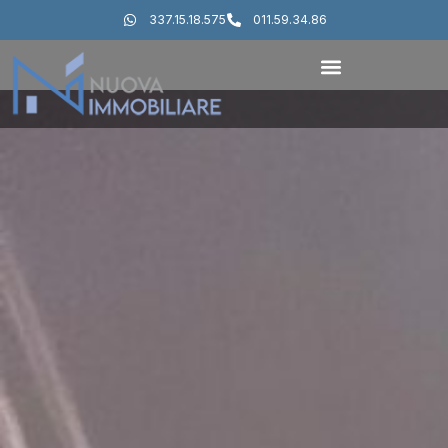
337.15.18.575
011.59.34.86