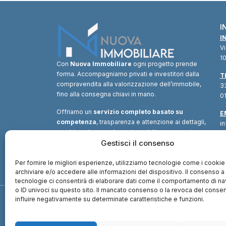
I
I
V
10
Con
Nuova Immobiliare
ogni progetto prende
forma. Accompagniamo privati e investitori dalla
T
compravendita alla valorizzazione dell’immobile,
33
fino alla consegna chiavi in mano.
01
Offriamo un
servizio completo basato su
E
competenza
, trasparenza e attenzione ai dettagli,
i
combinando consulenza immobiliare, supporto
tecnico e soluzioni finanziarie.
Gestisci il consenso
Un unico
interlocutore
per trasformare ogni opportunità in
valore.
Per fornire le migliori esperienze, utilizziamo tecnologie come i cookie
archiviare e/o accedere alle informazioni del dispositivo. Il consenso 
tecnologie ci consentirà di elaborare dati come il comportamento di n
o ID univoci su questo sito. Il mancato consenso o la revoca del cons
influire negativamente su determinate caratteristiche e funzioni.