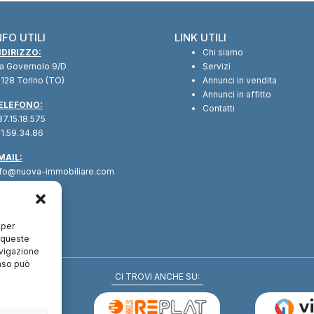
NFO UTILI
LINK UTILI
NDIRIZZO:
Chi siamo
ia Governolo 9/D
Servizi
128 Torino (TO)
Annunci in vendita
Annunci in affitto
ELEFONO:
Contatti
7.15.18.575
1.59.34.86
MAIL:
nfo@nuova-immobiliare.com
 per
a queste
avigazione
enso può
CI TROVI ANCHE SU: