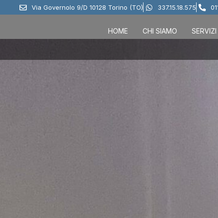
Via Governolo 9/D 10128 Torino (TO)
337.15.18.575
01
HOME
CHI SIAMO
SERVIZI